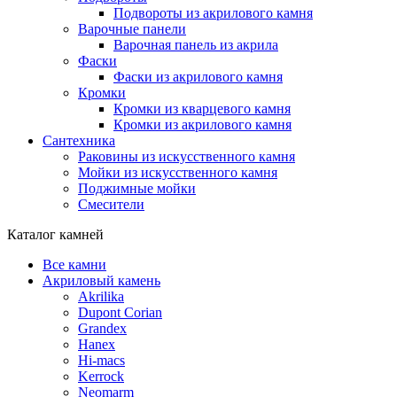
Подвороты из акрилового камня
Варочные панели
Варочная панель из акрила
Фаски
Фаски из акрилового камня
Кромки
Кромки из кварцевого камня
Кромки из акрилового камня
Сантехника
Раковины из искусственного камня
Мойки из искусственного камня
Поджимные мойки
Смесители
Каталог камней
Все камни
Акриловый камень
Akrilika
Dupont Corian
Grandex
Hanex
Hi-macs
Kerrock
Neomarm