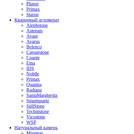
Pluton
Primax
Staron
Кварцевый агломерат
Alephstone
Asterum
Avant
Avarus
Belenco
Caesarstone
Coante
Etna
IDS
Noblle
Primax
Quantra
Radianz
SantaMargherita
Smartquartz
StillStone
Technistone
Vicostone
WSP
Натуральный камень
Мрамор