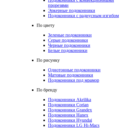
Подоконники с конвекционными
прорезями
Эркерные подоконники
Подоконники с радиусным изгибом
По цвету
Зеленые подоконники
Серые подоконники
Черные подоконники
Белые подоконники
По рисунку
Однотонные подоконники
Матовые подоконники
Подоконники под мрамор
По бренду
Подоконники Akrilika
Подоконники Corian
Подоконники Grandex
Подоконники Hanex
Подоконники Hyundai
Подоконники LG Hi-Macs