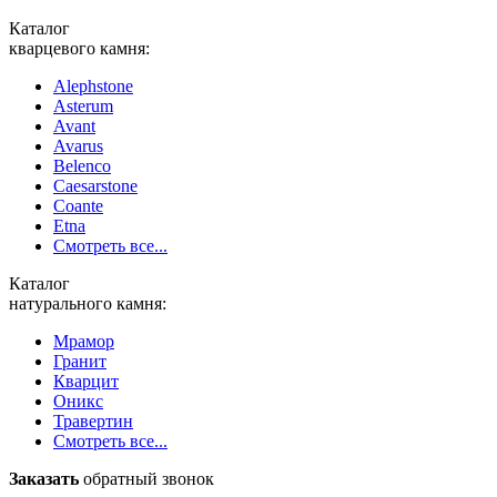
Каталог
кварцевого камня:
Alephstone
Asterum
Avant
Avarus
Belenco
Caesarstone
Coante
Etna
Смотреть все...
Каталог
натурального камня:
Мрамор
Гранит
Кварцит
Оникс
Травертин
Смотреть все...
Заказать
обратный звонок