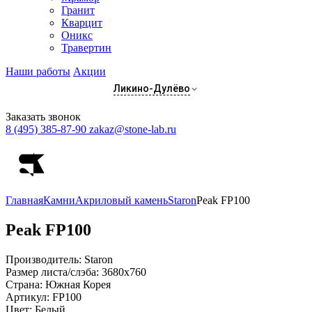
Гранит
Кварцит
Оникс
Травертин
Наши работы
Акции
Ликино-Дулёво
Заказать звонок
8 (495) 385-87-90
zakaz@stone-lab.ru
Главная
Камни
Акриловый камень
Staron
Peak FP100
Peak
FP100
Производитель:
Staron
Размер листа/слэба:
3680х760
Страна:
Южная Корея
Артикул:
FP100
Цвет:
Белый