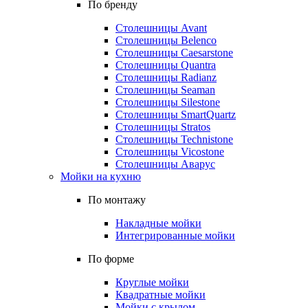
По бренду
Столешницы Avant
Столешницы Belenco
Столешницы Caesarstone
Столешницы Quantra
Столешницы Radianz
Столешницы Seaman
Столешницы Silestone
Столешницы SmartQuartz
Столешницы Stratos
Столешницы Technistone
Столешницы Vicostone
Столешницы Аварус
Мойки на кухню
По монтажу
Накладные мойки
Интегрированные мойки
По форме
Круглые мойки
Квадратные мойки
Мойки с крылом