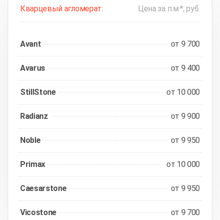
Кварцевый агломерат:
Цена за п.м.*, руб.
Avant
от 9 700
Avarus
от 9 400
StillStone
от 10 000
Radianz
от 9 900
Noble
от 9 950
Primax
от 10 000
Caesarstone
от 9 950
Vicostone
от 9 700