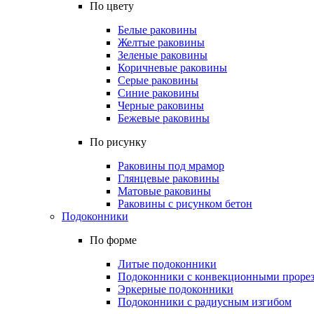
По цвету
Белые раковины
Желтые раковины
Зеленые раковины
Коричневые раковины
Серые раковины
Синие раковины
Черные раковины
Бежевые раковины
По рисунку
Раковины под мрамор
Глянцевые раковины
Матовые раковины
Раковины с рисунком бетон
Подоконники
По форме
Литые подоконники
Подоконники с конвекционными проре
Эркерные подоконники
Подоконники с радиусным изгибом