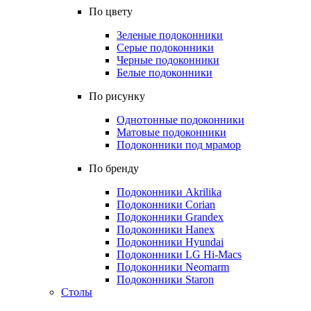
По цвету
Зеленые подоконники
Серые подоконники
Черные подоконники
Белые подоконники
По рисунку
Однотонные подоконники
Матовые подоконники
Подоконники под мрамор
По бренду
Подоконники Akrilika
Подоконники Corian
Подоконники Grandex
Подоконники Hanex
Подоконники Hyundai
Подоконники LG Hi-Macs
Подоконники Neomarm
Подоконники Staron
Столы