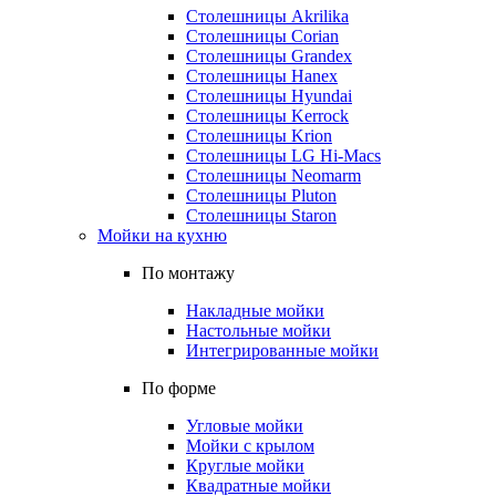
Столешницы Akrilika
Столешницы Corian
Столешницы Grandex
Столешницы Hanex
Столешницы Hyundai
Столешницы Kerrock
Столешницы Krion
Столешницы LG Hi-Macs
Столешницы Neomarm
Столешницы Pluton
Столешницы Staron
Мойки на кухню
По монтажу
Накладные мойки
Настольные мойки
Интегрированные мойки
По форме
Угловые мойки
Мойки с крылом
Круглые мойки
Квадратные мойки